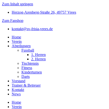
Zum Inhalt springen
Herzog-Arenberg-Straße 26, 49757 Vrees
Zum Fanshop
kontakt@sv-frisia-vrees.de
Home
Verein
Abteilungen
Fussball
1. Herren
2. Herren
Tischtennis
Fitness
Kinderturnen
Darts
Vorstand
Trainer & Betreuer
Kontakt
News
Home
Verein